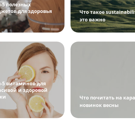
п-5 полезных
джетов для здоровья
Что такое sustainabil
это важно
п-5 витаминов для
асивой и здоровой
жи
Что почитать на кара
новинок весны