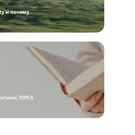
ity и почему
нтине: ТОП-5