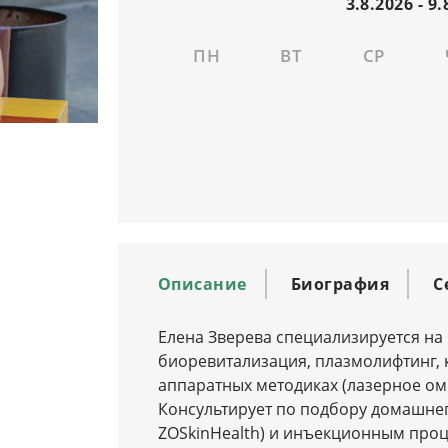
ПН
ВТ
СР
Описание
Биография
С
Елена Зверева специализируется на 
биоревитализация, плазмолифтинг, к
аппаратных методиках (лазерное омо
Консультирует по подбору домашнего
ZOSkinHealth) и инъекционным про