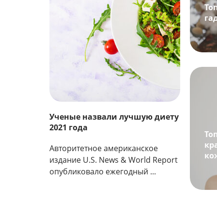
То
га
Ученые назвали лучшую диету
2021 года
То
кр
Авторитетное американское
ко
издание U.S. News & World Report
опубликовало ежегодный ...