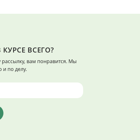
 КУРСЕ ВСЕГО?
КРАСОТА
 рассылку, вам понравится. Мы
ь лучший", - Франклин Адамс
"Красота есть во всем, н
 и по делу.