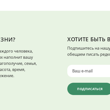
ХОТИТЕ БЫТЬ В
ИЗНИ?
ЗДОРОВЬЕ
Подпишитесь на нашу
аждого человека,
"Здоровье - это когда каждый ден
обещаем писать редко
ых наполнит вашу
агополучие, семья,
асота, время,
ужение.