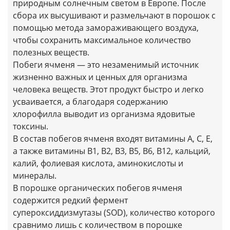
природным солнечным светом в Европе. После
сбора их высушивают и размельчают в порошок с
помощью метода замораживающего воздуха,
чтобы сохранить максимальное количество
полезных веществ.
Побеги ячменя — это незаменимый источник
жизненно важных и ценных для организма
человека веществ. Этот продукт быстро и легко
усваивается, а благодаря содержанию
хлорофилла выводит из организма ядовитые
токсины.
В состав побегов ячменя входят витамины А, С, Е,
а также витамины В1, В2, В3, В5, В6, В12, кальций,
калий, фолиевая кислота, аминокислоты и
минералы.
В порошке органических побегов ячменя
содержится редкий фермент
супероксиддизмутазы (SOD), количество которого
сравнимо лишь с количеством в порошке