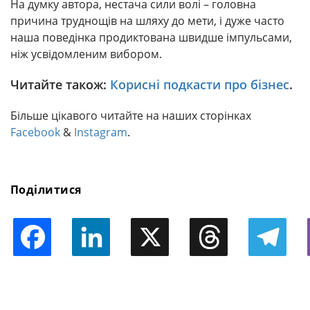
На думку автора, нестача сили волі – головна
причина труднощів на шляху до мети, і дуже часто
наша поведінка продиктована швидше імпульсами,
ніж усвідомленим вибором.
Читайте
також
:
Корисні
подкасти
про бізнес
.
Більше цікавого читайте на наших сторінках
Facebook
&
Instagram
.
Поділитися
Facebook
LinkedIn
X
Threads
Telegram