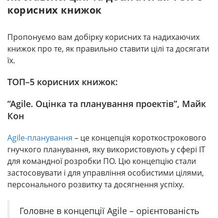
корисних книжок
Пропонуємо
вам
добірку
корисних
та
надихаючих
книжок
про те
,
як
правильно
ставити
цілі
та
досягати
їх
.
ТОП
–
5
корисних
книжок
:
“Agile. Оцінка та планування проектів”, Майк
Кон
Аgile-планування
– це концепція короткострокового
гнучкого планування, яку використовують у сфері IT
для командної розробки ПО. Цю концепцію стали
застосовувати і для управління особистими цілями,
персонального розвитку та досягнення успіху.
Головне в концепції Аgile – орієнтованість