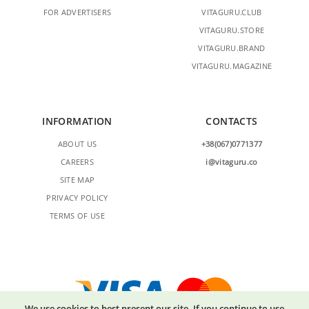
FOR ADVERTISERS
VITAGURU.CLUB
VITAGURU.STORE
VITAGURU.BRAND
VITAGURU.MAGAZINE
INFORMATION
CONTACTS
ABOUT US
+38(067)0771377
CAREERS
i@vitaguru.co
SITE MAP
PRIVACY POLICY
TERMS OF USE
We use cookies to best present our site. If you continue to use