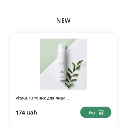
NEW
VitaGuru тоник для лица...
174 uah
Buy