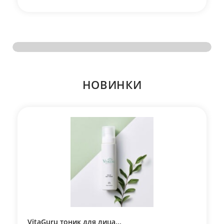
НОВИНКИ
VitaGuru тоник для лица...