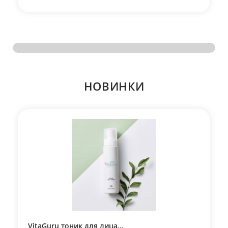
НОВИНКИ
VitaGuru тоник для лица...