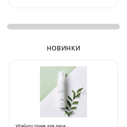
НОВИНКИ
VitaGuru тоник для лица...