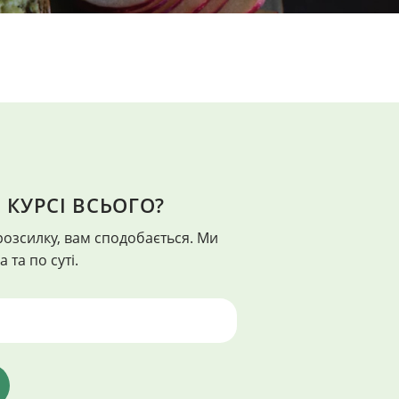
 КУРСІ ВСЬОГО?
КРАСА
розсилку, вам сподобається. Ми
айкращий", - Франклін Адамс
"Краса є у всьому, але не
 та по суті.