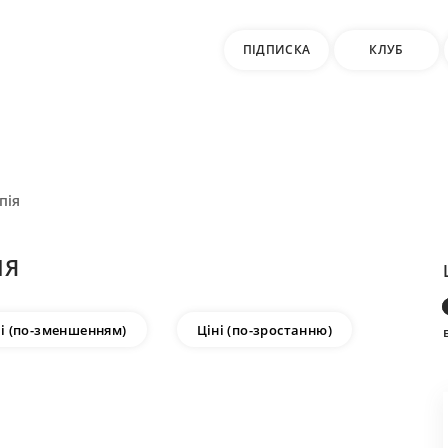
ПІДПИСКА
КЛУБ
пія
ІЯ
ні (по-зменшенням)
Ціні (по-зростанню)