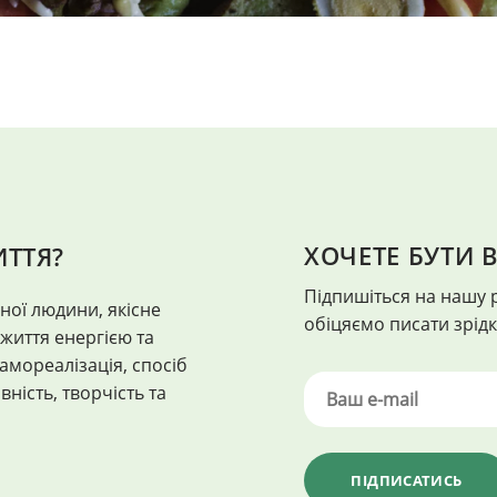
ХОЧЕТЕ БУТИ В
ИТТЯ?
ЗДОРОВ'Я
Підпишіться на нашу 
ної людини, якісне
"Здоров'я - це коли кожен день н
обіцяємо писати зрідка
життя енергією та
самореалізація, спосіб
вність, творчість та