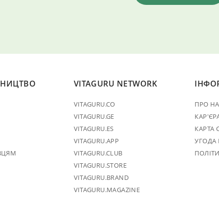
ТНИЦТВО
VITAGURU NETWORK
ІНФО
VITAGURU.CO
ПРО Н
VITAGURU.GE
КАР'ЄР
VITAGURU.ES
КАРТА 
VITAGURU.APP
УГОДА
ВЦЯМ
VITAGURU.CLUB
ПОЛІТ
VITAGURU.STORE
VITAGURU.BRAND
VITAGURU.MAGAZINE