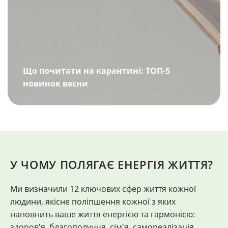
Що почитати на карантині: ТОП-5
новинок весни
У ЧОМУ ПОЛЯГАЄ ЕНЕРГІЯ ЖИТТЯ?
Ми визначили 12 ключових сфер життя кожної
"
людини, якісне поліпшення кожної з яких
Ф
наповнить ваше життя енергією та гармонією:
здоров'я, благополуччя, сім'я, самореалізація,