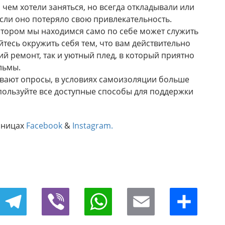
 чем хотели заняться, но всегда откладывали или
если оно потеряло свою привлекательность.
котором мы находимся само по себе может служить
йтесь окружить себя тем, что вам действительно
кий ремонт, так и уютный плед, в который приятно
льмы.
вают опросы, в условиях самоизоляции больше
спользуйте все доступные способы для поддержки
аницах
Facebook
&
Instagram.
Telegram
Viber
WhatsApp
Email
Отправить