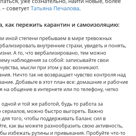
таться, уже сознательно, найти новые, более
 – советует
Татьяна Печалова
.
а, как пережить карантин и самоизоляцию:
или иной степени пребываем в мире тревожных
рбализировать внутренние страхи, увидеть и понять,
изни. А то, что вербализировано, тем можно
хему наблюдения за собой: записывайте свои
чувства, мысли при этом у вас возникают.
ния. Ничто так не возвращает чувство контроля над
вание. Добавьте в этот план все: домашние и рабочие
я на общение в интернете или по телефону, четко
 одной и той же работой, будь то работа за
 сериалов, можно быстро выгореть. Важно
 для того, чтобы поддерживать баланс сил в
йте, как вы можете разнообразить свою активность,
бы избежать рутины и привыкания. Пробуйте что-то