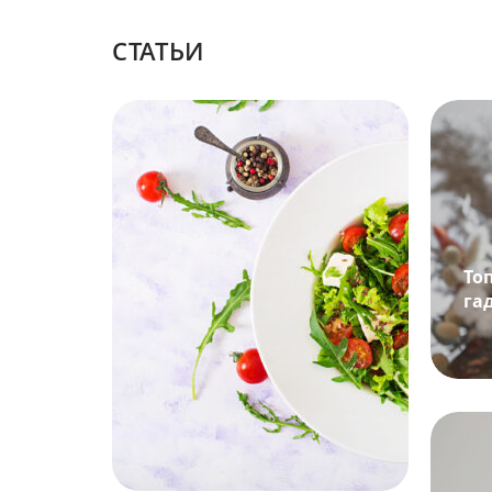
CТАТЬИ
То
га