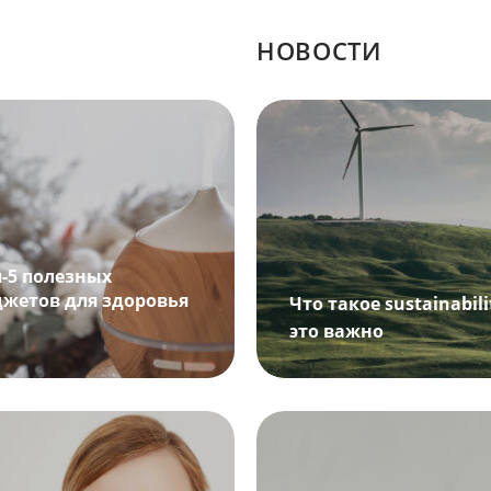
НОВОСТИ
п-5 полезных
джетов для здоровья
Что такое sustainabil
это важно