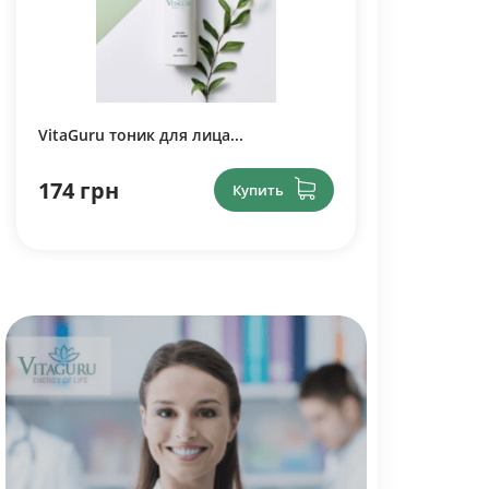
VitaGuru тоник для лица...
174 грн
Купить