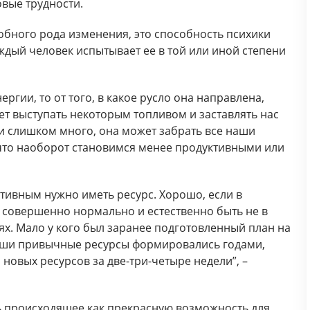
вые трудности.
добного рода изменения, это способность психики
дый человек испытывает ее в той или иной степени
ергии, то от того, в какое русло она направлена,
ет выступать некоторым топливом и заставлять нас
ги слишком много, она может забрать все наши
 что наоборот становимся менее продуктивными или
тивным нужно иметь ресурс. Хорошо, если в
 совершенно нормально и естественно быть не в
ях. Мало у кого был заранее подготовленный план на
Ваши привычные ресурсы формировались годами,
 новых ресурсов за две-три-четыре недели”, –
ть происходящее как прекрасную возможность для