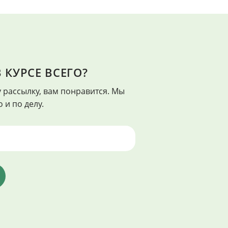
 КУРСЕ ВСЕГО?
КРАСОТА
 рассылку, вам понравится. Мы
ь лучший", - Франклин Адамс
"Красота есть во всем, н
 и по делу.