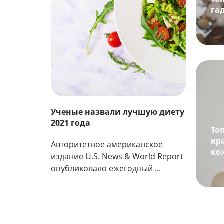
га
Ученые назвали лучшую диету
2021 года
То
кр
Авторитетное американское
ко
издание U.S. News & World Report
опубликовало ежегодный ...