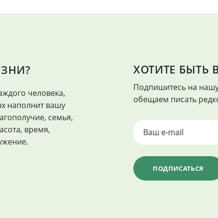
ХОТИТЕ БЫТЬ В
ИЗНИ?
ЗДОРОВЬЕ
Подпишитесь на нашу
аждого человека,
"Здоровье - это когда каждый ден
обещаем писать редко
ых наполнит вашу
агополучие, семья,
асота, время,
ужение.