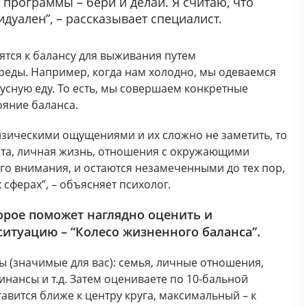
 программы – бери и делай. Я считаю, что
дуален”, – рассказывает специалист.
ятся к балансу для выживания путем
еды. Например, когда нам холодно, мы одеваемся
кусную еду. То есть, мы совершаем конкретные
ояние баланса.
физическими ощущениями и их сложно не заметить, то
бота, личная жизнь, отношения с окружающими
го внимания, и остаются незамеченными до тех пор,
сферах”, – объясняет психолог.
орое поможет наглядно оценить и
итуацию – “Колесо жизненного баланса”.
ы (значимые для вас): семья, личные отношения,
инансы и т.д. Затем оцениваете по 10-бальной
авится ближе к центру круга, максимальный – к