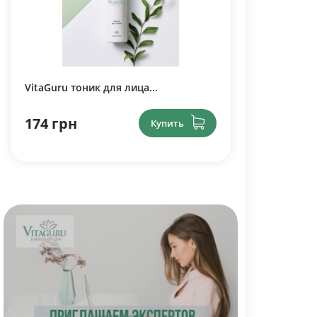
VitaGuru тоник для лица...
174 грн
Купить