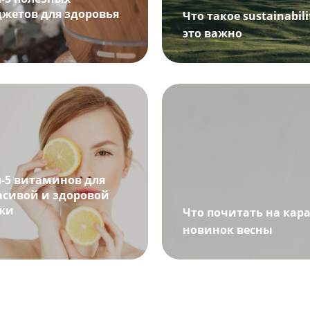
джетов для здоровья
Что такое sustainabil
это важно
п-5 витаминов для
асивой и здоровой
жи
Что почитать на кара
новинок весны