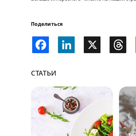
Поделиться
Facebook
LinkedIn
X
Threads
CТАТЬИ
То